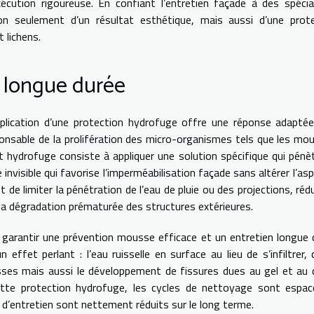
xécution rigoureuse. En confiant l’entretien façade à des spécia
non seulement d’un résultat esthétique, mais aussi d’une prot
 lichens.
 longue durée
plication d’une protection hydrofuge offre une réponse adapté
sponsable de la prolifération des micro-organismes tels que les mo
t hydrofuge consiste à appliquer une solution spécifique qui pénè
invisible qui favorise l’imperméabilisation façade sans altérer l’asp
de limiter la pénétration de l’eau de pluie ou des projections, réd
t la dégradation prématurée des structures extérieures.
 garantir une prévention mousse efficace et un entretien longue 
fet perlant : l’eau ruisselle en surface au lieu de s’infiltrer, 
es mais aussi le développement de fissures dues au gel et au 
cette protection hydrofuge, les cycles de nettoyage sont espac
 d’entretien sont nettement réduits sur le long terme.