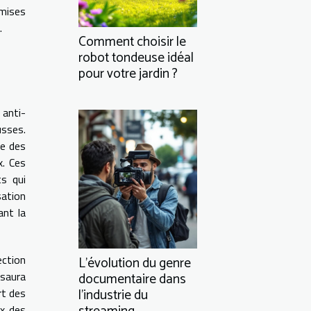
 mises
.
Comment choisir le
robot tondeuse idéal
pour votre jardin ?
 anti-
usses.
ie des
x. Ces
ts qui
sation
ant la
ection
L'évolution du genre
 saura
documentaire dans
l'industrie du
rt des
ux des