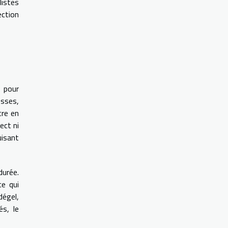
listes
ection
e pour
usses,
tre en
ect ni
uisant
durée.
ce qui
dégel,
és, le