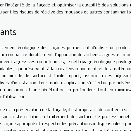
 l’intégrité de la façade et optimiser la durabilité des solutions
uisant les risques de récidive des mousses et autres contaminants
vants
tement écologique des façades permettent d’utiliser un produit
r combattre durablement l’apparition des lichens, algues et mo
uvent agressives ou polluantes, le nettoyage écologique privilég
dables, qui préservent à la fois l’environnement et les matériau
 un biocide de surface à faible impact, associé à des adjuvan
dives d’infestation. Leur mode d’application s’effectue par pulvéri
tion uniforme et une pénétration en profondeur, tout en minimis
’utilisateur.
ue et la préservation de la façade, il est impératif de confier la sél
pécialiste certifié en traitement de surface. Ce professionnel
de façade approprié et respecter les précautions indispensables : po
, protection des plantations environnantes et contrôle rigoure