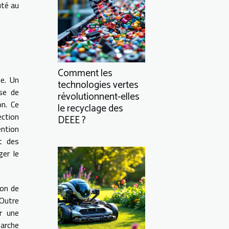
uté au
Comment les
de. Un
technologies vertes
sse de
révolutionnent-elles
on. Ce
le recyclage des
ection
DEEE ?
ention
t des
ger le
ion de
 Outre
er une
arche