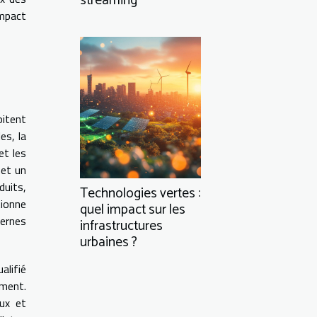
streaming
impact
oitent
es, la
et les
met un
duits,
Technologies vertes :
tionne
quel impact sur les
dernes
infrastructures
urbaines ?
alifié
ement.
aux et