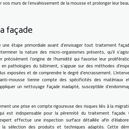
er vos murs de l’envahissement de la mousse et prolonger leur bea
la façade
e une étape primordiale avant d’envisager tout traitement faça
terminer la nature des micro-organismes présents, qu’il s’agi
r précisément l’origine de l’humidité qui favorise leur proliférati
t en pathologies du bâtiment, s’appuie sur des méthodes d’insp
plus exposées et de comprendre le degré d’encrassement. L’interv
n anti-mousse tienne compte des spécificités des matériaux e
’appliquer un nettoyage façade inadapté, susceptible d’endomma
alement une prise en compte rigoureuse des risques liés à la migrat
qui est indispensable pour la pérennité du traitement façade.
l’expert effectue une inspection surface détaillée afin d’élabor
nt la sélection des produits et techniques adaptés. Cette dém