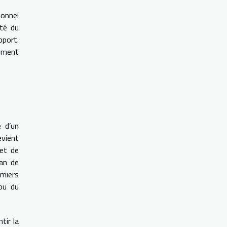
ionnel
ité du
port.
tement
e d’un
evient
et de
lan de
emiers
 ou du
tir la