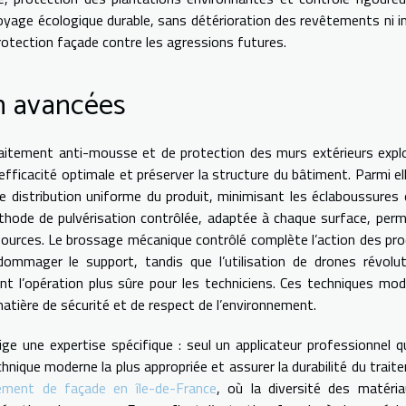
oyage écologique durable, sans détérioration des revêtements ni 
 protection façade contre les agressions futures.
n avancées
aitement anti-mousse et de protection des murs extérieurs expl
fficacité optimale et préserver la structure du bâtiment. Parmi ell
e distribution uniforme du produit, minimisant les éclaboussures 
thode de pulvérisation contrôlée, adaptée à chaque surface, per
ources. Le brossage mécanique contrôlé complète l’action des pro
dommager le support, tandis que l’utilisation de drones révolu
nt l’opération plus sûre pour les techniciens. Ces techniques mo
atière de sécurité et de respect de l’environnement.
e une expertise spécifique : seul un applicateur professionnel qu
chnique moderne la plus appropriée et assurer la durabilité du trait
ement de façade en île-de-France
, où la diversité des matéri