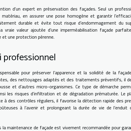
rvention d’un expert en préservation des façades. Seul un profess
u matériau, en assurer une pose homogène et garantir l’efficac
raitement durable et évite tout risque d’endommagement du sup
la vraie valeur ajoutée d’une imperméabilisation façade parfai
 et une protection pérenne.
vi professionnel
pensable pour préserver l’apparence et la solidité de la façad
ntes, des nettoyages adaptés et des traitements préventifs, il d
mousse et d’autres micro-organismes. Ce type de démarche perm
insi les risques d’infiltration et de dégradation prématurée. Le p
e à des contrôles réguliers, il favorise la détection rapide des pr
oûteuses à l’avenir et prolongeant la durée de vie de l’enduit
ans la maintenance de façade est vivement recommandée pour garan