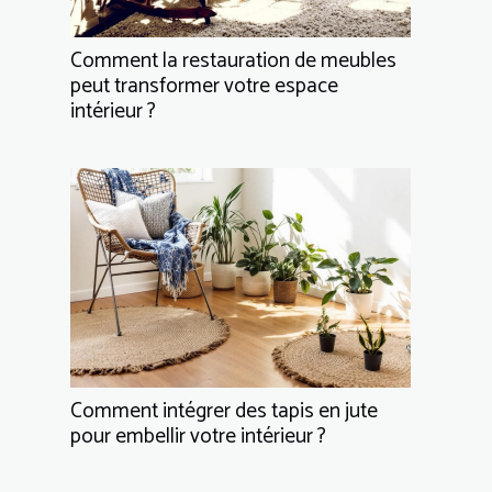
Comment la restauration de meubles
peut transformer votre espace
intérieur ?
Comment intégrer des tapis en jute
pour embellir votre intérieur ?