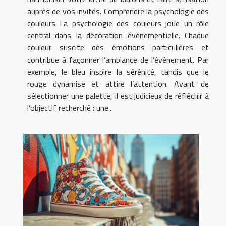
auprès de vos invités. Comprendre la psychologie des
couleurs La psychologie des couleurs joue un rôle
central dans la décoration événementielle. Chaque
couleur suscite des émotions particulières et
contribue à façonner l’ambiance de l’événement. Par
exemple, le bleu inspire la sérénité, tandis que le
rouge dynamise et attire l’attention. Avant de
sélectionner une palette, il est judicieux de réfléchir à
l’objectif recherché : une...