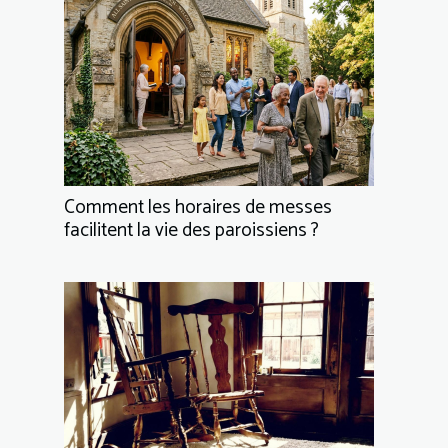
Comment les horaires de messes
facilitent la vie des paroissiens ?