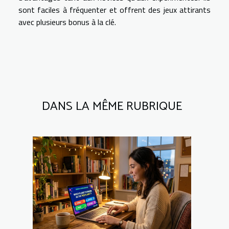
sont faciles à fréquenter et offrent des jeux attirants
avec plusieurs bonus à la clé.
DANS LA MÊME RUBRIQUE