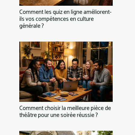
Comment les quiz en ligne améliorent-
ils vos compétences en culture
générale ?
Comment choisir la meilleure pièce de
théâtre pour une soirée réussie ?