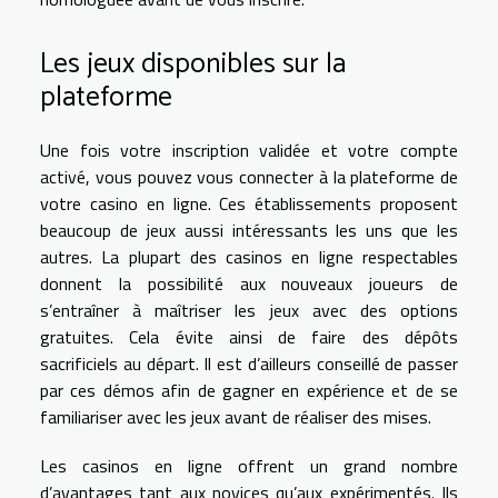
Les jeux disponibles sur la
plateforme
Une fois votre inscription validée et votre compte
activé, vous pouvez vous connecter à la plateforme de
votre casino en ligne. Ces établissements proposent
beaucoup de jeux aussi intéressants les uns que les
autres. La plupart des casinos en ligne respectables
donnent la possibilité aux nouveaux joueurs de
s’entraîner à maîtriser les jeux avec des options
gratuites. Cela évite ainsi de faire des dépôts
sacrificiels au départ. Il est d’ailleurs conseillé de passer
par ces démos afin de gagner en expérience et de se
familiariser avec les jeux avant de réaliser des mises.
Les casinos en ligne offrent un grand nombre
d’avantages tant aux novices qu’aux expérimentés. Ils