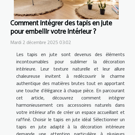
Comment intégrer des tapis en jute
pour embellir votre intérieur ?
Mardi 2 décembre 2025 03:02
Les tapis en jute sont devenus des éléments
incontournables pour sublimer la décoration
intérieure. Leur texture naturelle et leur allure
chaleureuse invitent à redécouvrir le charme
authentique des matières brutes tout en apportant
une touche d’élégance à chaque pièce. En parcourant
cet article, découvrez comment intégrer
harmonieusement ces accessoires naturels dans
votre intérieur afin de créer un espace accueillant et
raffiné. Choisir le tapis en jute idéal Sélectionner un
tapis en jute adapté à la décoration intérieure
demande une attention particulière à plusieurs