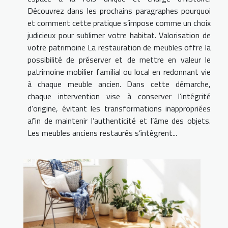
Découvrez dans les prochains paragraphes pourquoi
et comment cette pratique s’impose comme un choix
judicieux pour sublimer votre habitat. Valorisation de
votre patrimoine La restauration de meubles offre la
possibilité de préserver et de mettre en valeur le
patrimoine mobilier familial ou local en redonnant vie
à chaque meuble ancien. Dans cette démarche,
chaque intervention vise à conserver l’intégrité
d’origine, évitant les transformations inappropriées
afin de maintenir l’authenticité et l’âme des objets.
Les meubles anciens restaurés s’intègrent...