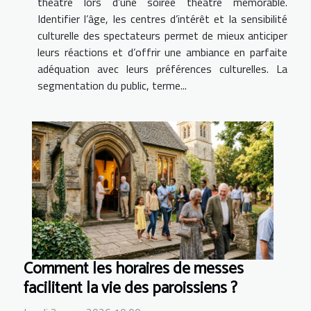
théâtre lors d’une soirée théâtre mémorable.
Identifier l’âge, les centres d’intérêt et la sensibilité
culturelle des spectateurs permet de mieux anticiper
leurs réactions et d’offrir une ambiance en parfaite
adéquation avec leurs préférences culturelles. La
segmentation du public, terme...
Comment les horaires de messes
facilitent la vie des paroissiens ?