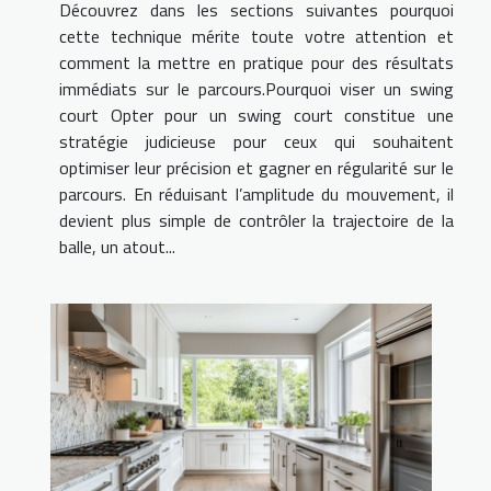
Découvrez dans les sections suivantes pourquoi
cette technique mérite toute votre attention et
comment la mettre en pratique pour des résultats
immédiats sur le parcours.Pourquoi viser un swing
court Opter pour un swing court constitue une
stratégie judicieuse pour ceux qui souhaitent
optimiser leur précision et gagner en régularité sur le
parcours. En réduisant l’amplitude du mouvement, il
devient plus simple de contrôler la trajectoire de la
balle, un atout...