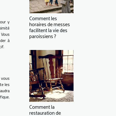
Comment les
Pour y
horaires de messes
ximité
facilitent la vie des
. Vous
paroissiens ?
ider à
if.
i vous
te les
faudra
fique.
Comment la
restauration de