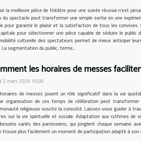
sir la meilleure pièce de théâtre pour une soirée réussie n’est jama
x du spectacle peut transformer une simple sortie en une expéri
 pour garantir le plaisir et la satisfaction de tous les convives. 
apitale pour sélectionner une pièce capable de séduire le public 
sensibilité culturelle des spectateurs permet de mieux anticiper le
. La segmentation du public, terme...
mment les horaires de messes facilitent
i 2 mars 2026 10:00
horaires de messes jouent un rôle significatif dans la vie quot
e organisation de ces temps de célébration peut transformer l
unauté religieuse suscite la curiosité. Laissez-vous guider à trav
es sur la vie spirituelle et sociale. Adaptation aux rythmes de vi
esoins variés des paroissiens, qui jonglent chaque semaine avec
 trouve plus facilement un moment de participation adapté à son or