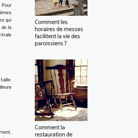
 Pour
tèmes
es qui
Comment les
 de la
horaires de messes
ntrale
facilitent la vie des
paroissiens ?
aille.
lleure
Comment la
iment.
restauration de