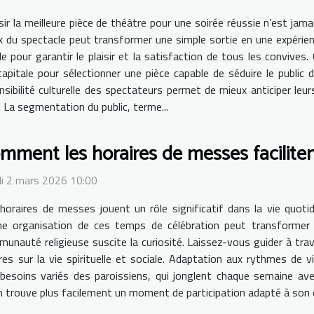
sir la meilleure pièce de théâtre pour une soirée réussie n’est jama
x du spectacle peut transformer une simple sortie en une expéri
 pour garantir le plaisir et la satisfaction de tous les convives. 
apitale pour sélectionner une pièce capable de séduire le public 
sensibilité culturelle des spectateurs permet de mieux anticiper le
. La segmentation du public, terme...
mment les horaires de messes facilitent
i 2 mars 2026 10:00
horaires de messes jouent un rôle significatif dans la vie quot
e organisation de ces temps de célébration peut transformer l
unauté religieuse suscite la curiosité. Laissez-vous guider à trav
es sur la vie spirituelle et sociale. Adaptation aux rythmes de vi
esoins variés des paroissiens, qui jonglent chaque semaine avec
 trouve plus facilement un moment de participation adapté à son or