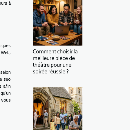
ours à
niques
Comment choisir la
e Web,
meilleure pièce de
théâtre pour une
soirée réussie ?
 selon
le seo
e afin
 qu’un
e vous