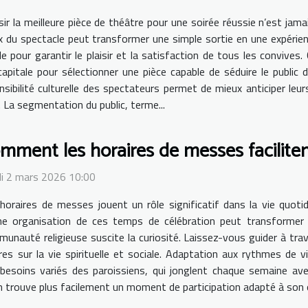
sir la meilleure pièce de théâtre pour une soirée réussie n’est jama
x du spectacle peut transformer une simple sortie en une expéri
 pour garantir le plaisir et la satisfaction de tous les convives. 
apitale pour sélectionner une pièce capable de séduire le public 
sensibilité culturelle des spectateurs permet de mieux anticiper le
. La segmentation du public, terme...
mment les horaires de messes facilitent
i 2 mars 2026 10:00
horaires de messes jouent un rôle significatif dans la vie quot
e organisation de ces temps de célébration peut transformer l
unauté religieuse suscite la curiosité. Laissez-vous guider à trav
es sur la vie spirituelle et sociale. Adaptation aux rythmes de vi
esoins variés des paroissiens, qui jonglent chaque semaine avec
 trouve plus facilement un moment de participation adapté à son or