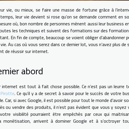
r vie, ou mieux, se faire une masse de fortune grâce à l’interne
de temps, leur vie devient si rose qu’on se demande comment en so
 mesure où, bon nombre de personnes mènent aussi leur business en
 toutes les techniques et suivent des formations sur des formation
utant. En fin de compte, beaucoup se voient obliger d’abandonner p
vie. Au cas où vous serez dans ce dernier lot, vous n’avez plus de 
int de réussir sur internet.
remier abord
r internet est tout à fait chose possible. Ce n’est pas un leurre t
Pirotte
. Ce qu’il y a de secret à savoir pour le succès de votre bu
e. Car, si avec Google, il est possible pour tout le monde d’avoir so
s ou vendre des produits, il n’est pas évident que vous y soyez v
 votre visibilité pourraient être empêchés par ceux qui maitrisa
a monétisation, arrivent à dominer Google et à s’octroyer tou