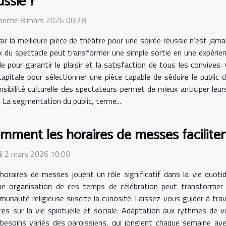
ussie ?
anche 8 mars 2026 00:28
sir la meilleure pièce de théâtre pour une soirée réussie n’est jama
x du spectacle peut transformer une simple sortie en une expéri
 pour garantir le plaisir et la satisfaction de tous les convives. 
apitale pour sélectionner une pièce capable de séduire le public 
sensibilité culturelle des spectateurs permet de mieux anticiper le
. La segmentation du public, terme...
mment les horaires de messes facilitent
i 2 mars 2026 10:00
horaires de messes jouent un rôle significatif dans la vie quot
e organisation de ces temps de célébration peut transformer l
unauté religieuse suscite la curiosité. Laissez-vous guider à trav
es sur la vie spirituelle et sociale. Adaptation aux rythmes de vi
esoins variés des paroissiens, qui jonglent chaque semaine avec