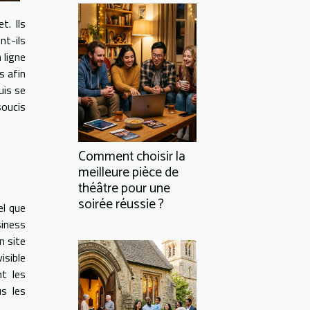
t. Ils
nt-ils
 ligne
s afin
uis se
soucis
Comment choisir la
meilleure pièce de
théâtre pour une
soirée réussie ?
el que
siness
n site
isible
nt les
s les